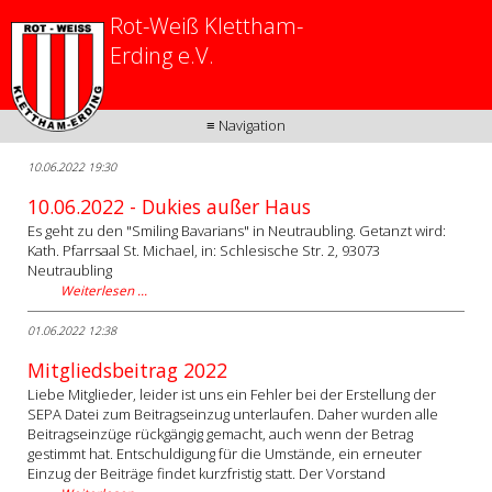
Rot-Weiß Klettham-
Erding e.V.
≡ Navigation
10.06.2022 19:30
10.06.2022 - Dukies außer Haus
Es geht zu den "Smiling Bavarians" in Neutraubling. Getanzt wird:
Kath. Pfarrsaal St. Michael, in: Schlesische Str. 2, 93073
Neutraubling
Weiterlesen …
01.06.2022 12:38
Mitgliedsbeitrag 2022
Liebe Mitglieder, leider ist uns ein Fehler bei der Erstellung der
SEPA Datei zum Beitragseinzug unterlaufen. Daher wurden alle
Beitragseinzüge rückgängig gemacht, auch wenn der Betrag
gestimmt hat. Entschuldigung für die Umstände, ein erneuter
Einzug der Beiträge findet kurzfristig statt. Der Vorstand