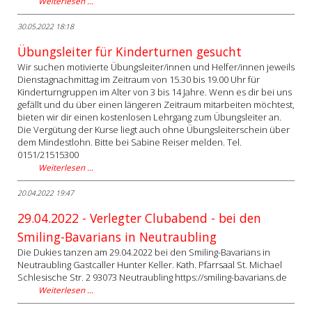
Weiterlesen …
30.05.2022 18:18
Übungsleiter für Kinderturnen gesucht
Wir suchen motivierte Übungsleiter/innen und Helfer/innen jeweils
Dienstagnachmittag im Zeitraum von 15.30 bis 19.00 Uhr für
Kinderturngruppen im Alter von 3 bis 14 Jahre. Wenn es dir bei uns
gefällt und du über einen längeren Zeitraum mitarbeiten möchtest,
bieten wir dir einen kostenlosen Lehrgang zum Übungsleiter an.
Die Vergütung der Kurse liegt auch ohne Übungsleiterschein über
dem Mindestlohn. Bitte bei Sabine Reiser melden. Tel.
0151/21515300
Weiterlesen …
20.04.2022 19:47
29.04.2022 - Verlegter Clubabend - bei den
Smiling-Bavarians in Neutraubling
Die Dukies tanzen am 29.04.2022 bei den Smiling-Bavarians in
Neutraubling Gastcaller Hunter Keller. Kath. Pfarrsaal St. Michael
Schlesische Str. 2 93073 Neutraubling https://smiling-bavarians.de
Weiterlesen …