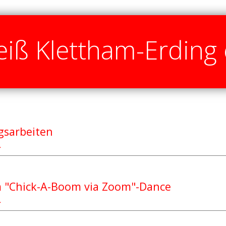
iß Klettham-Erding 
gsarbeiten
…
m "Chick-A-Boom via Zoom"-Dance
…