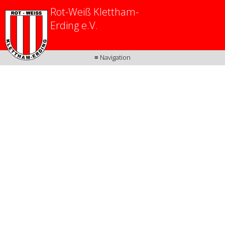
Rot-Weiß Klettham-
Erding e.V.
≡ Navigation