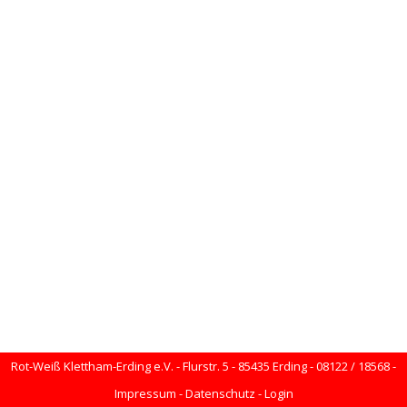
Rot-Weiß Klettham-Erding e.V. - Flurstr. 5 - 85435 Erding - 08122 / 18568 -
Impressum
-
Datenschutz
-
Login