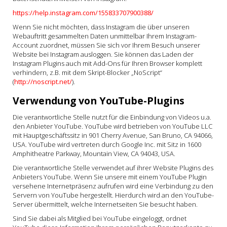
https://help.instagram.com/155833707900388/
Wenn Sie nicht möchten, dass Instagram die über unseren
Webauftritt gesammelten Daten unmittelbar Ihrem Instagram-
Account zuordnet, müssen Sie sich vor Ihrem Besuch unserer
Website bei Instagram ausloggen. Sie können das Laden der
Instagram Plugins auch mit Add-Ons für Ihren Browser komplett
verhindern, z.B. mit dem Skript-Blocker „NoScript“
(
http://noscript.net/
).
Verwendung von YouTube-Plugins
Die verantwortliche Stelle nutzt für die Einbindung von Videos u.a.
den Anbieter YouTube. YouTube wird betrieben von YouTube LLC
mit Hauptgeschäftssitz in 901 Cherry Avenue, San Bruno, CA 94066,
USA. YouTube wird vertreten durch Google Inc. mit Sitz in 1600
Amphitheatre Parkway, Mountain View, CA 94043, USA.
Die verantwortliche Stelle verwendet auf ihrer Website Plugins des
Anbieters YouTube. Wenn Sie unsere mit einem YouTube Plugin
versehene Internetpräsenz aufrufen wird eine Verbindung zu den
Servern von YouTube hergestellt. Hierdurch wird an den YouTube-
Server übermittelt, welche Internetseiten Sie besucht haben.
Sind Sie dabei als Mitglied bei YouTube eingeloggt, ordnet