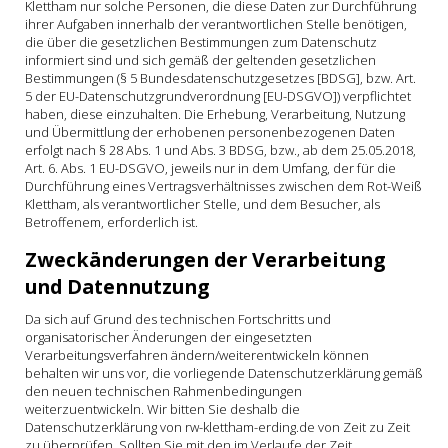
Klettham nur solche Personen, die diese Daten zur Durchführung
ihrer Aufgaben innerhalb der verantwortlichen Stelle benötigen,
die über die gesetzlichen Bestimmungen zum Datenschutz
informiert sind und sich gemäß der geltenden gesetzlichen
Bestimmungen (§ 5 Bundesdatenschutzgesetzes [BDSG], bzw. Art.
5 der EU-Datenschutzgrundverordnung [EU-DSGVO]) verpflichtet
haben, diese einzuhalten. Die Erhebung, Verarbeitung, Nutzung
und Übermittlung der erhobenen personenbezogenen Daten
erfolgt nach § 28 Abs. 1 und Abs. 3 BDSG, bzw., ab dem 25.05.2018,
Art. 6. Abs. 1 EU-DSGVO, jeweils nur in dem Umfang, der für die
Durchführung eines Vertragsverhältnisses zwischen dem Rot-Weiß
Klettham, als verantwortlicher Stelle, und dem Besucher, als
Betroffenem, erforderlich ist.
Zweckänderungen der Verarbeitung
und Datennutzung
Da sich auf Grund des technischen Fortschritts und
organisatorischer Änderungen der eingesetzten
Verarbeitungsverfahren ändern/weiterentwickeln können
behalten wir uns vor, die vorliegende Datenschutzerklärung gemäß
den neuen technischen Rahmenbedingungen
weiterzuentwickeln. Wir bitten Sie deshalb die
Datenschutzerklärung von rw-klettham-erding.de von Zeit zu Zeit
zu überprüfen. Sollten Sie mit den im Verlaufe der Zeit