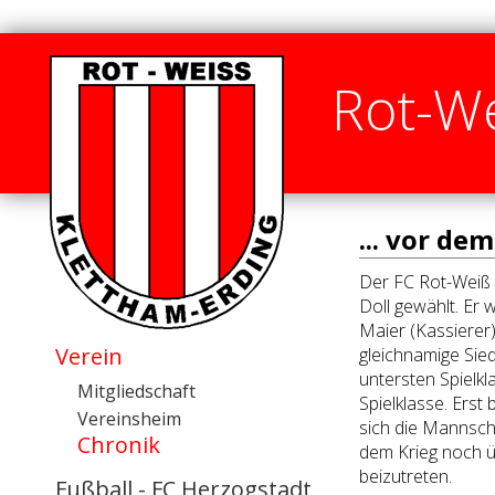
Rot-We
... vor de
Der FC Rot-Weiß 
Doll gewählt. Er 
Maier (Kassierer)
Verein
gleichnamige Sied
untersten Spielkl
Mitgliedschaft
Spielklasse. Erst 
Vereinsheim
sich die Mannscha
Chronik
dem Krieg noch ü
beizutreten.
Fußball - FC Herzogstadt