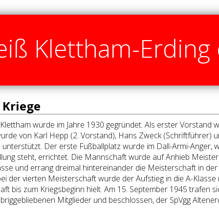
iß Klettham-Erding 
m Kriege
Klettham wurde im Jahre 1930 gegründet. Als erster Vorstand 
wurde von Karl Hepp (2. Vorstand), Hans Zweck (Schriftführer) 
 unterstützt. Der erste Fußballplatz wurde im Dall-Armi-Anger, 
lung steht, errichtet. Die Mannschaft wurde auf Anhieb Meister
asse und errang dreimal hintereinander die Meisterschaft in de
bei der vierten Meisterschaft wurde der Aufstieg in die A-Klasse ri
ft bis zum Kriegsbeginn hielt. Am 15. September 1945 trafen si
briggebliebenen Mitglieder und beschlossen, der SpVgg Altener