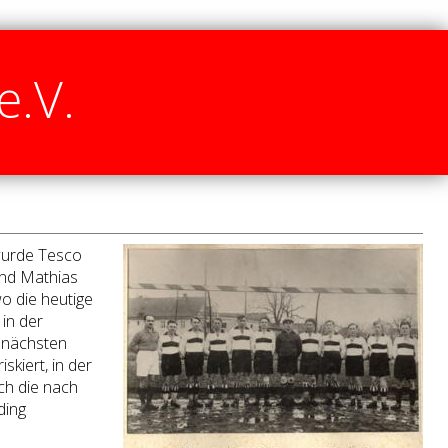
e.V.
wurde Tesco
und Mathias
wo die heutige
 in der
r nächsten
skiert, in der
ch die nach
ding