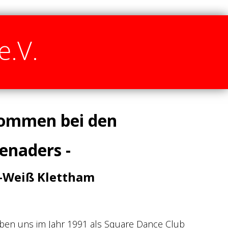
e.V.
kommen bei den
enaders -
t-Weiß Klettham
aben uns im Jahr 1991 als Square Dance Club