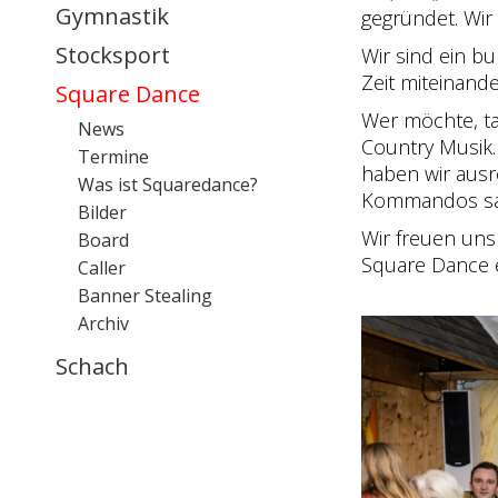
Gymnastik
gegründet.
Wir
Stocksport
Wir sind ein b
Zeit miteinand
Square Dance
Wer möchte, tan
News
Country Musik.
Termine
haben wir ausr
Was ist Squaredance?
Kommandos sagt
Bilder
Wir freuen uns
Board
Square Dance e
Caller
Banner Stealing
Archiv
Schach