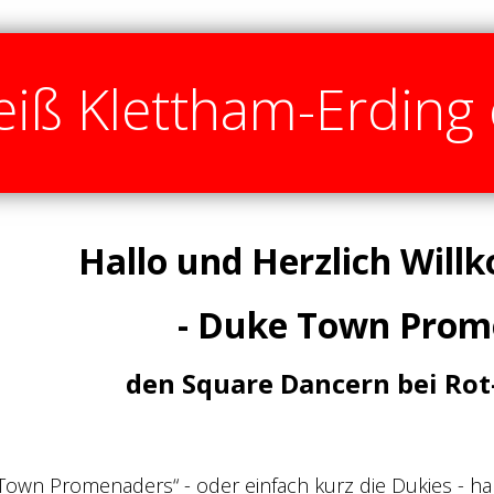
iß Klettham-Erding 
Hallo und Herzlich Will
- Duke Town Prom
den Square Dancern bei Ro
 Town Promenaders“ - oder einfach kurz die Dukies - h