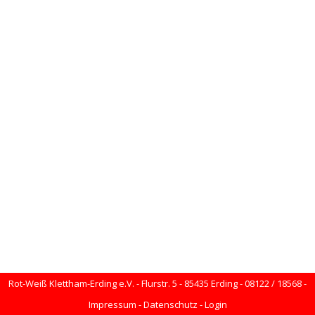
Rot-Weiß Klettham-Erding e.V. - Flurstr. 5 - 85435 Erding - 08122 / 18568 -
Impressum
-
Datenschutz
-
Login