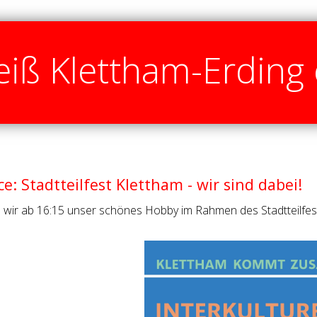
iß Klettham-Erding 
: Stadtteilfest Klettham - wir sind dabei!
 wir ab 16:15 unser schönes Hobby im Rahmen des Stadtteilfe