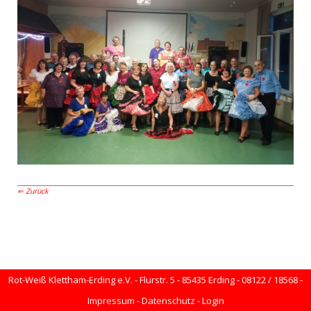
Zurück
Rot-Weiß Klettham-Erding e.V. - Flurstr. 5 - 85435 Erding - 08122 / 18568 -
Impressum
-
Datenschutz
-
Login