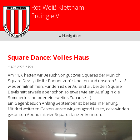
Rot-Weiß Klettham-
Erding e.V.
≡ Navigation
Square Dance: Volles Haus
13.07.2025 13:21
Am 11.7. hatten wir Besuch von gut zwei Squares der Munich
Square Devils, die ihr Banner zurück holten und unseren "Hias"
wieder mitnahmen. Für den ist der Aufenthalt bei den Square
Devils mittlerweile aber schon so etwas wie ein Ausflug in die
Sommerfrische oder ein zweites Zuhause. :-)
Ein Gegenbesuch Anfang September ist bereits in Planung.
Mit drei weiteren Gästen waren wir genügend Leute, dass wir den
gesamten Abend mit vier Squares tanzen konnten.