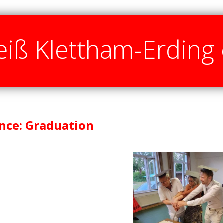
iß Klettham-Erding 
nce: Graduation