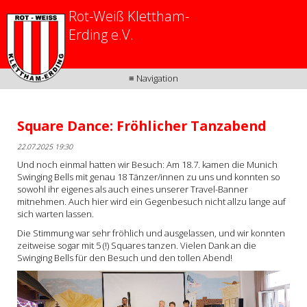
Rot-Weiß Klettham-
Erding e.V.
≡ Navigation
Square Dance: Fröhlicher Tanzabend
22.07.2025 19:30
Und noch einmal hatten wir Besuch: Am 18.7. kamen die Munich
Swinging Bells mit genau 18 Tänzer/innen zu uns und konnten so
sowohl ihr eigenes als auch eines unserer Travel-Banner
mitnehmen. Auch hier wird ein Gegenbesuch nicht allzu lange auf
sich warten lassen.
Die Stimmung war sehr fröhlich und ausgelassen, und wir konnten
zeitweise sogar mit 5 (!) Squares tanzen. Vielen Dank an die
Swinging Bells für den Besuch und den tollen Abend!